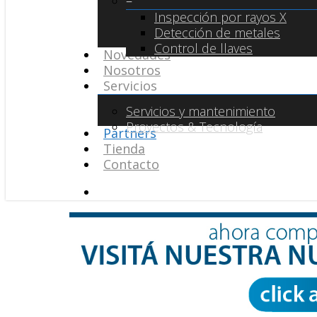
–
Inspección por rayos X
Detección de metales
Control de llaves
Novedades
Nosotros
Servicios
Servicios y mantenimiento
Proyectos & Tecnología
Partners
Tienda
Contacto
search