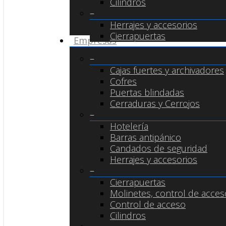
Cilindros
–
Herrajes y accesorios
Cierrapuertas
Empresas
–
Cajas fuertes y archivadores
Cofres
Puertas blindadas
Cerraduras y Cerrojos
–
Hotelería
Barras antipánico
Candados de seguridad
Herrajes y accesorios
–
Cierrapuertas
Molinetes, control de acceso
Control de acceso
Cilindros