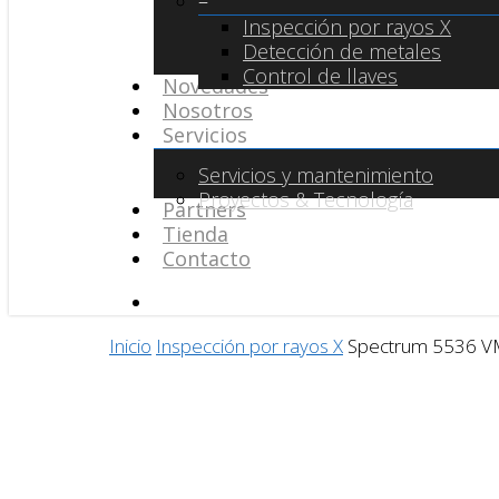
–
Inspección por rayos X
Detección de metales
Control de llaves
Novedades
Nosotros
Servicios
Servicios y mantenimiento
Proyectos & Tecnología
Partners
Tienda
Contacto
search
Inicio
Inspección por rayos X
Spectrum 5536 V