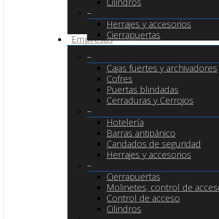
Cilindros
–
Herrajes y accesorios
Cierrapuertas
Empresas
–
Cajas fuertes y archivadores
Cofres
Puertas blindadas
Cerraduras y Cerrojos
–
Hotelería
Barras antipánico
Candados de seguridad
Herrajes y accesorios
–
Cierrapuertas
Molinetes, control de acceso
Control de acceso
Cilindros