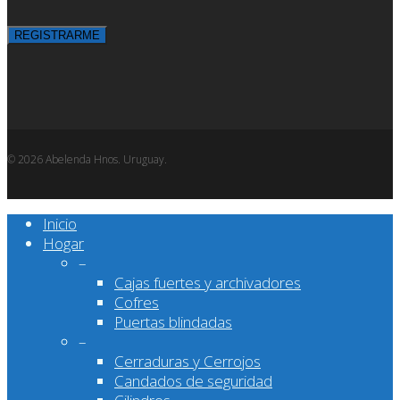
© 2026 Abelenda Hnos. Uruguay.
Close
Inicio
Menu
Hogar
–
Cajas fuertes y archivadores
Cofres
Puertas blindadas
–
Cerraduras y Cerrojos
Candados de seguridad