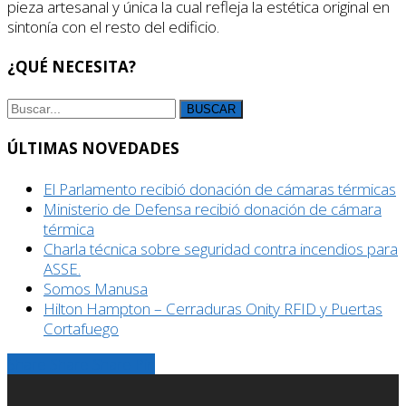
pieza artesanal y única la cual refleja la estética original en
sintonía con el resto del edificio.
¿QUÉ NECESITA?
BUSCAR
ÚLTIMAS NOVEDADES
El Parlamento recibió donación de cámaras térmicas
Ministerio de Defensa recibió donación de cámara
térmica
Charla técnica sobre seguridad contra incendios para
ASSE.
Somos Manusa
Hilton Hampton – Cerraduras Onity RFID y Puertas
Cortafuego
Share
Share
Share
Share
Pin