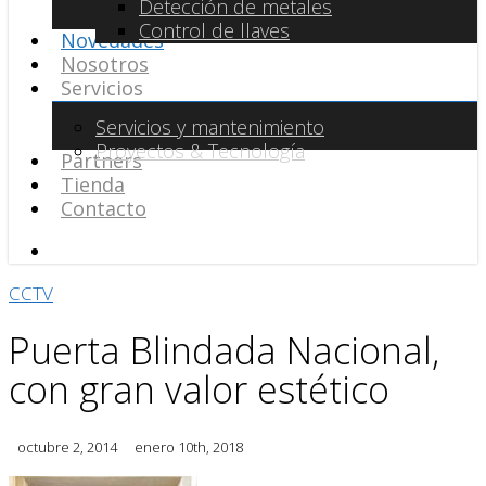
Detección de metales
Control de llaves
Novedades
Nosotros
Servicios
Servicios y mantenimiento
Proyectos & Tecnología
Partners
Tienda
Contacto
search
CCTV
Puerta Blindada Nacional,
con gran valor estético
octubre 2, 2014
enero 10th, 2018