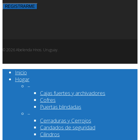
© 2026 Abelenda Hnos. Uruguay.
Close
Inicio
Menu
Hogar
–
Cajas fuertes y archivadores
Cofres
Puertas blindadas
–
Cerraduras y Cerrojos
Candados de seguridad
Cilindros