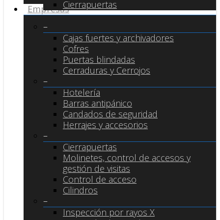
Cierrapuertas
Empresas
–
Cajas fuertes y archivadores
Cofres
Puertas blindadas
Cerraduras y Cerrojos
–
Hotelería
Barras antipánico
Candados de seguridad
Herrajes y accesorios
–
Cierrapuertas
Molinetes, control de accesos y
gestión de visitas
Control de acceso
Cilindros
–
Inspección por rayos X