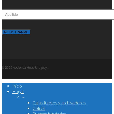
© 2026 Abelenda Hnos. Uruguay.
Close
Inicio
Menu
Hogar
–
Cajas fuertes y archivadores
Cofres
Puertas blindadas