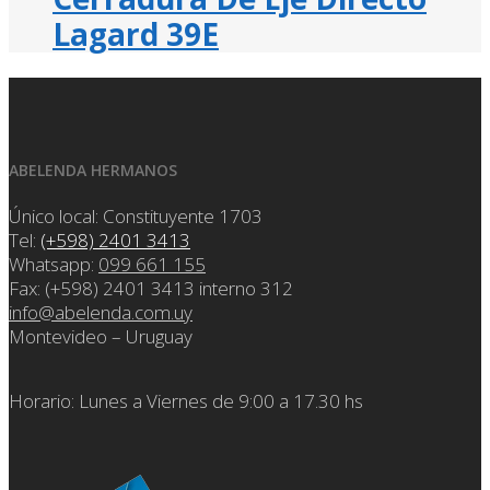
Lagard 39E
ABELENDA HERMANOS
Único local: Constituyente 1703
Tel:
(+598) 2401 3413
Whatsapp:
099 661 155
Fax: (+598) 2401 3413 interno 312
info@abelenda.com.uy
Montevideo – Uruguay
Horario: Lunes a Viernes de 9:00 a 17.30 hs