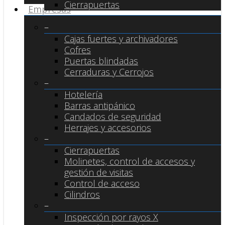
Cierrapuertas
Empresas
–
Cajas fuertes y archivadores
Cofres
Puertas blindadas
Cerraduras y Cerrojos
–
Hotelería
Barras antipánico
Candados de seguridad
Herrajes y accesorios
–
Cierrapuertas
Molinetes, control de accesos y
gestión de visitas
Control de acceso
Cilindros
–
Inspección por rayos X