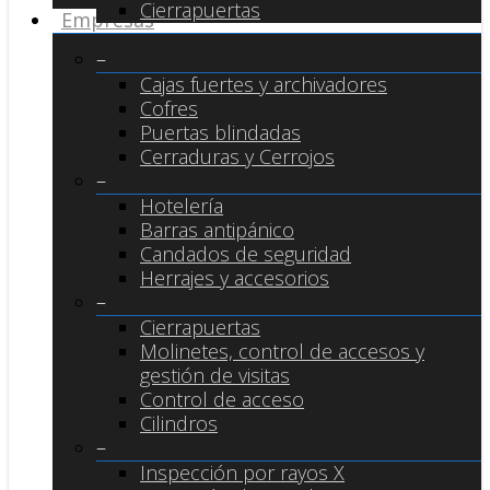
Cierrapuertas
Empresas
–
Cajas fuertes y archivadores
Cofres
Puertas blindadas
Cerraduras y Cerrojos
–
Hotelería
Barras antipánico
Candados de seguridad
Herrajes y accesorios
–
Cierrapuertas
Molinetes, control de accesos y
gestión de visitas
Control de acceso
Cilindros
–
Inspección por rayos X